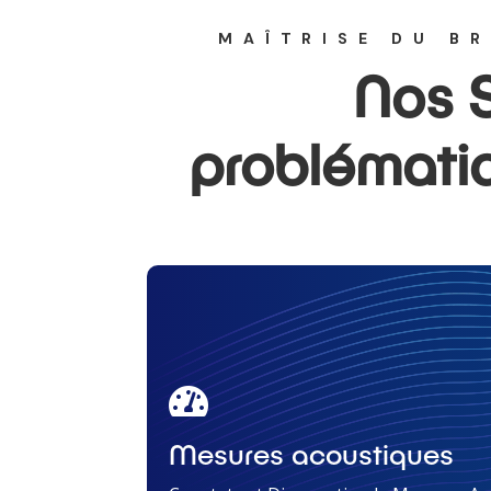
MAÎTRISE DU B
Nos S
problématiq

Mesures acoustiques