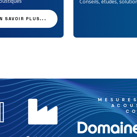
oustiques
Conseils, études, solutio
N SAVOIR PLUS...

MESURE
ACOU
CO
Domain