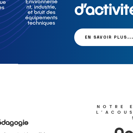
Environneme
que
d’activit
nt, industrie,
es
et bruit des
équipements
techniques
EN SAVOIR PLUS..
NOTRE 
L’ACOU
pédagogie
No