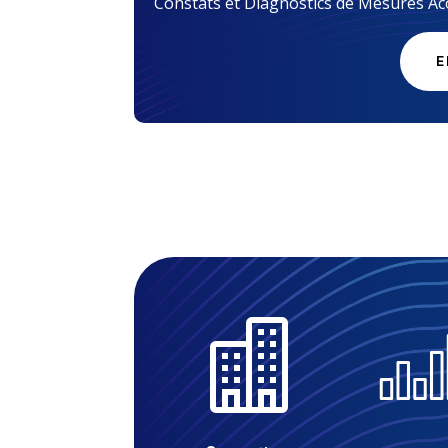
Constats et Diagnostics de Mesures Ac
E
