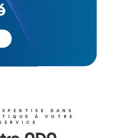
é
.
EXPERTISE DANS
STIQUE À VOTRE
SERVICE
tre ADN