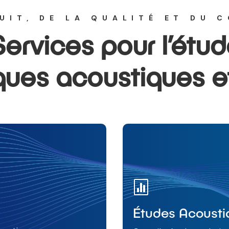
RUIT, DE LA QUALITÉ ET DU 
ervices pour l’étu
ues acoustiques et

Études Acousti