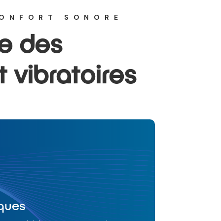
CONFORT SONORE
de des
 vibratoires
ques