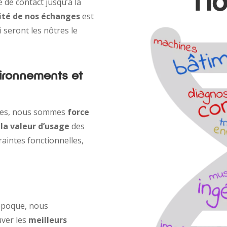
se de contact jusqu’à la
ité de nos échanges
est
i seront les nôtres le
ironnements et
ires, nous sommes
force
la valeur d’usage
des
raintes fonctionnelles,
époque, nous
uver les
meilleurs