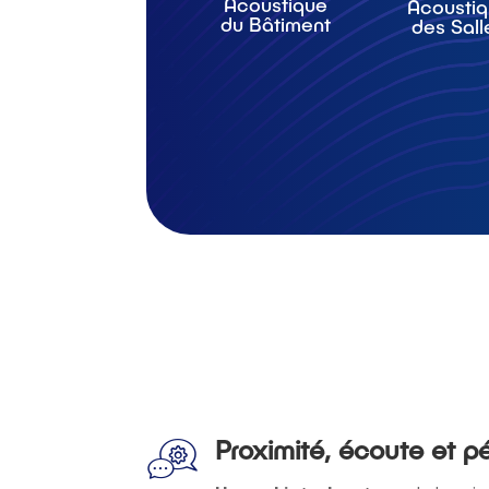
Acoustique
Acousti
du Bâtiment
des Sall
Proximité, écoute et 