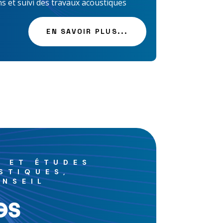
ns et suivi des travaux acoustiques
EN SAVOIR PLUS...
S ET ÉTUDES
STIQUES,
NSEIL
es